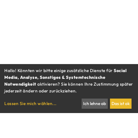
Hallo! Könnten wir bitte einige zusätzliche Dienste für
Social
Media, Analyse, Sonstiges & Systemtechnische
Notwendigkeit
aktivieren? Sie können Ihre Zustimmung später
jederzeit ändern oder zurückziehen.
RESTAURANT BAUERNMARKT
Lassen Sie mich wählen
...
Ich lehne ab
Das ist ok
IMBISS RAUHENSTEINGASSE
KOCHSALON
Gutscheine
Kontakt & Impressum