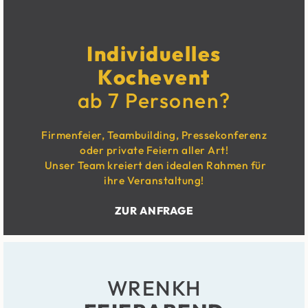
Individuelles
Kochevent
ab 7 Personen?
Firmenfeier, Teambuilding, Presse­konferenz
oder private Feiern aller Art!
Unser Team kreiert den idealen Rahmen für
ihre Veranstaltung!
ZUR ANFRAGE
WRENKH