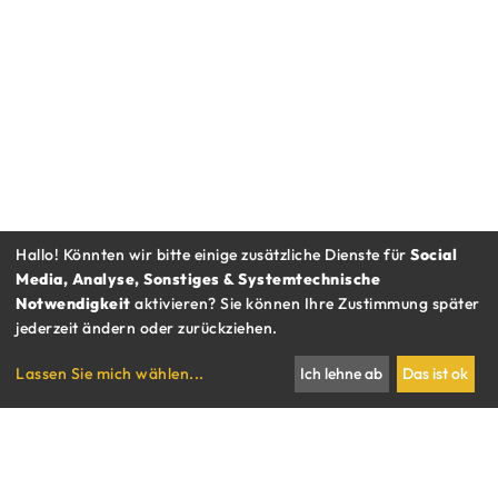
Hallo! Könnten wir bitte einige zusätzliche Dienste für
Social
Media, Analyse, Sonstiges & Systemtechnische
Notwendigkeit
aktivieren? Sie können Ihre Zustimmung später
jederzeit ändern oder zurückziehen.
RESTAURANT BAUERNMARKT
Lassen Sie mich wählen
...
Ich lehne ab
Das ist ok
IMBISS RAUHENSTEINGASSE
KOCHSALON
Gutscheine
Kontakt & Impressum